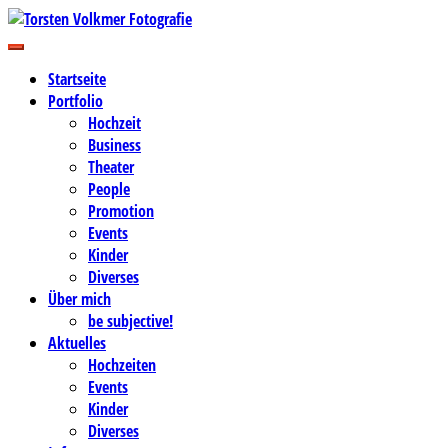
Zum
Inhalt
Business-, Portrait- und Hochzeitsfotografie
springen
Torsten Volkmer Fotografie
Startseite
Portfolio
Hochzeit
Business
Theater
People
Promotion
Events
Kinder
Diverses
Über mich
be subjective!
Aktuelles
Hochzeiten
Events
Kinder
Diverses