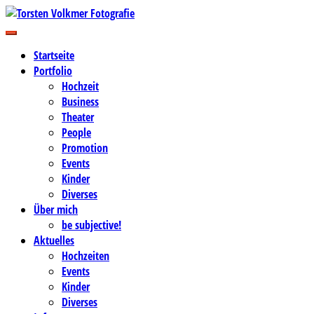
Zum
Inhalt
Business-, Portrait- und Hochzeitsfotografie
springen
Torsten Volkmer Fotografie
Startseite
Portfolio
Hochzeit
Business
Theater
People
Promotion
Events
Kinder
Diverses
Über mich
be subjective!
Aktuelles
Hochzeiten
Events
Kinder
Diverses