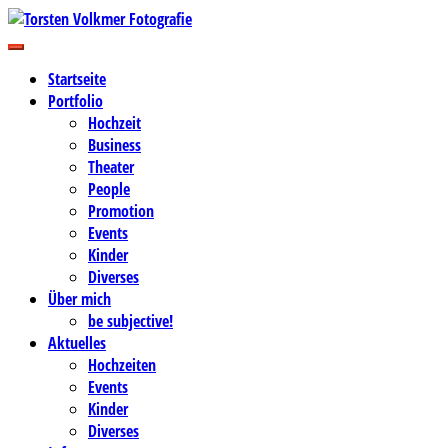
Zum
Inhalt
Business-, Portrait- und Hochzeitsfotografie
springen
Torsten Volkmer Fotografie
Startseite
Portfolio
Hochzeit
Business
Theater
People
Promotion
Events
Kinder
Diverses
Über mich
be subjective!
Aktuelles
Hochzeiten
Events
Kinder
Diverses