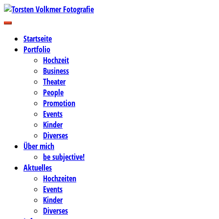
Zum
Inhalt
Business-, Portrait- und Hochzeitsfotografie
springen
Torsten Volkmer Fotografie
Startseite
Portfolio
Hochzeit
Business
Theater
People
Promotion
Events
Kinder
Diverses
Über mich
be subjective!
Aktuelles
Hochzeiten
Events
Kinder
Diverses