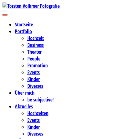
Zum
Inhalt
Business-, Portrait- und Hochzeitsfotografie
springen
Torsten Volkmer Fotografie
Startseite
Portfolio
Hochzeit
Business
Theater
People
Promotion
Events
Kinder
Diverses
Über mich
be subjective!
Aktuelles
Hochzeiten
Events
Kinder
Diverses