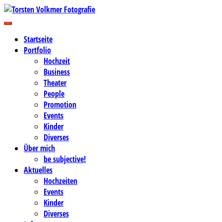
Zum
Inhalt
Business-, Portrait- und Hochzeitsfotografie
springen
Torsten Volkmer Fotografie
Startseite
Portfolio
Hochzeit
Business
Theater
People
Promotion
Events
Kinder
Diverses
Über mich
be subjective!
Aktuelles
Hochzeiten
Events
Kinder
Diverses