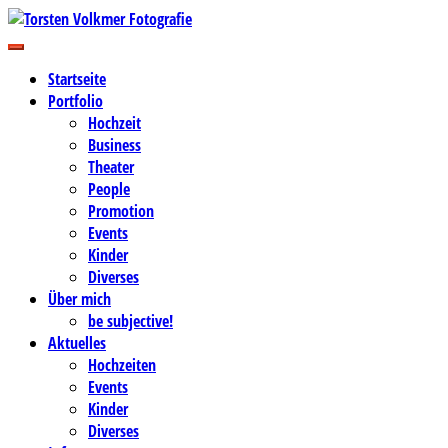
Zum
Inhalt
Business-, Portrait- und Hochzeitsfotografie
springen
Torsten Volkmer Fotografie
Startseite
Portfolio
Hochzeit
Business
Theater
People
Promotion
Events
Kinder
Diverses
Über mich
be subjective!
Aktuelles
Hochzeiten
Events
Kinder
Diverses