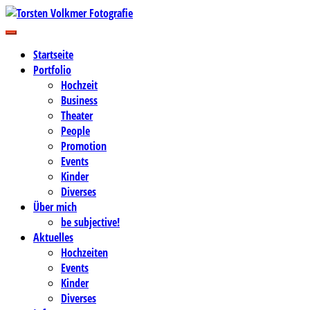
Zum
Inhalt
Business-, Portrait- und Hochzeitsfotografie
springen
Torsten Volkmer Fotografie
Startseite
Portfolio
Hochzeit
Business
Theater
People
Promotion
Events
Kinder
Diverses
Über mich
be subjective!
Aktuelles
Hochzeiten
Events
Kinder
Diverses