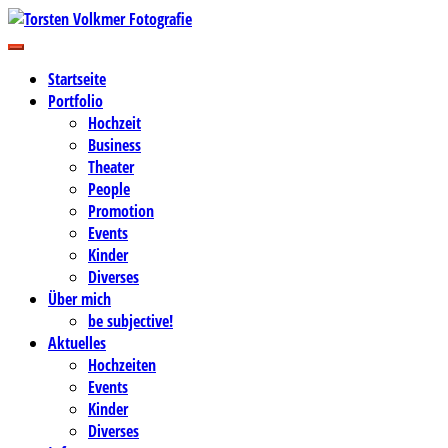
Zum
Inhalt
Business-, Portrait- und Hochzeitsfotografie
springen
Torsten Volkmer Fotografie
Startseite
Portfolio
Hochzeit
Business
Theater
People
Promotion
Events
Kinder
Diverses
Über mich
be subjective!
Aktuelles
Hochzeiten
Events
Kinder
Diverses