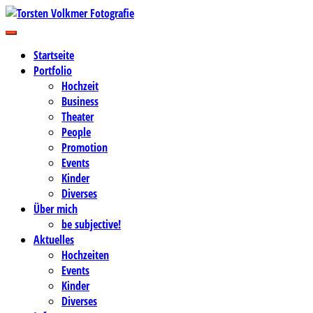
Zum
Inhalt
Business-, Portrait- und Hochzeitsfotografie
springen
Torsten Volkmer Fotografie
Startseite
Portfolio
Hochzeit
Business
Theater
People
Promotion
Events
Kinder
Diverses
Über mich
be subjective!
Aktuelles
Hochzeiten
Events
Kinder
Diverses