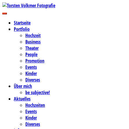
Zum
Inhalt
Business-, Portrait- und Hochzeitsfotografie
springen
Torsten Volkmer Fotografie
Startseite
Portfolio
Hochzeit
Business
Theater
People
Promotion
Events
Kinder
Diverses
Über mich
be subjective!
Aktuelles
Hochzeiten
Events
Kinder
Diverses