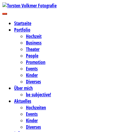
Zum
Inhalt
Business-, Portrait- und Hochzeitsfotografie
springen
Torsten Volkmer Fotografie
Startseite
Portfolio
Hochzeit
Business
Theater
People
Promotion
Events
Kinder
Diverses
Über mich
be subjective!
Aktuelles
Hochzeiten
Events
Kinder
Diverses