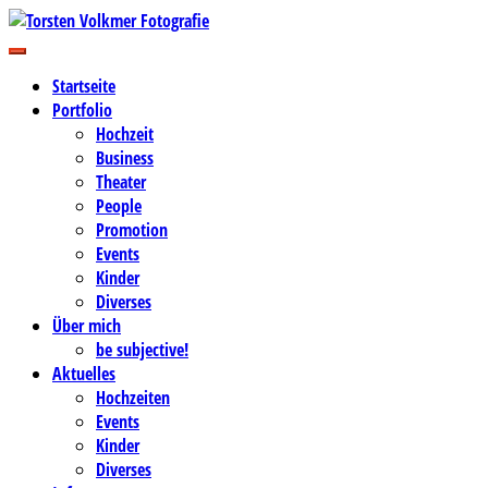
Zum
Inhalt
Business-, Portrait- und Hochzeitsfotografie
springen
Torsten Volkmer Fotografie
Startseite
Portfolio
Hochzeit
Business
Theater
People
Promotion
Events
Kinder
Diverses
Über mich
be subjective!
Aktuelles
Hochzeiten
Events
Kinder
Diverses