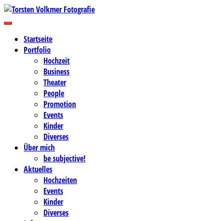
Zum
Inhalt
Business-, Portrait- und Hochzeitsfotografie
springen
Torsten Volkmer Fotografie
Startseite
Portfolio
Hochzeit
Business
Theater
People
Promotion
Events
Kinder
Diverses
Über mich
be subjective!
Aktuelles
Hochzeiten
Events
Kinder
Diverses