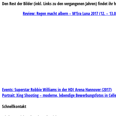
Den Rest der Bilder (inkl. Links zu den vergangenen Jahren) findet ihr h
Review: Regen macht albern – M’Era Luna 2017 (12. – 13.0
Beitragsnavigation
Events: Superstar Robbie Williams in der HDI Arena Hannover (2017)
Portrait: Xing Shooting – moderne, lebendige Bewerbungsfotos in Celle
Schnellkontakt