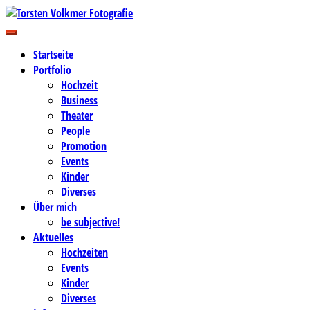
Zum
Inhalt
Business-, Portrait- und Hochzeitsfotografie
springen
Torsten Volkmer Fotografie
Startseite
Portfolio
Hochzeit
Business
Theater
People
Promotion
Events
Kinder
Diverses
Über mich
be subjective!
Aktuelles
Hochzeiten
Events
Kinder
Diverses