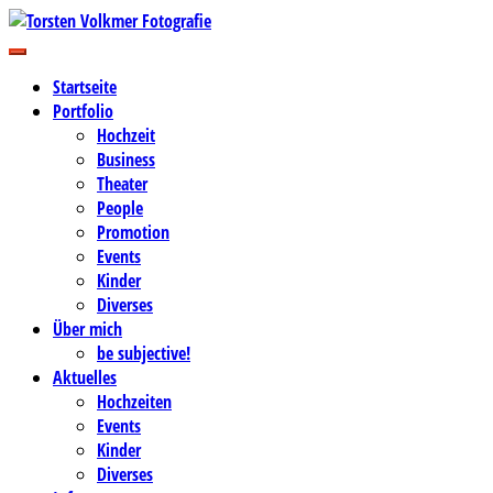
Zum
Inhalt
Business-, Portrait- und Hochzeitsfotografie
springen
Torsten Volkmer Fotografie
Startseite
Portfolio
Hochzeit
Business
Theater
People
Promotion
Events
Kinder
Diverses
Über mich
be subjective!
Aktuelles
Hochzeiten
Events
Kinder
Diverses