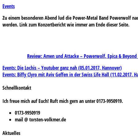
Events
Zu einem besonderen Abend lud die Power-Metal Band
Powerwolf
nac
werden. Link zum Konzertbericht wie immer am Ende dieser Seite.
Review: Amen und Attacke – Powerwolf, Epica & Beyond t
Beitragsnavigation
Events: Die Lochis – Youtuber ganz nah (05.01.2017, Hannover)
Events: Biffy Clyro mit Aviv Geffen in der Swiss Life Hall (11.02.2017, 
Schnellkontakt
Ich freue mich auf Euch! Ruft mich gern an unter 0173-9950919.
0173-9950919
mail @ torsten-volkmer.de
Aktuelles