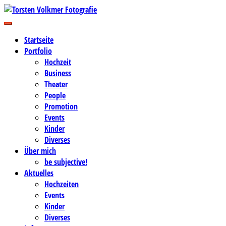
Zum
Inhalt
Business-, Portrait- und Hochzeitsfotografie
springen
Torsten Volkmer Fotografie
Startseite
Portfolio
Hochzeit
Business
Theater
People
Promotion
Events
Kinder
Diverses
Über mich
be subjective!
Aktuelles
Hochzeiten
Events
Kinder
Diverses