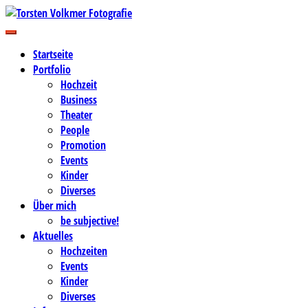
Zum
Inhalt
Business-, Portrait- und Hochzeitsfotografie
springen
Torsten Volkmer Fotografie
Startseite
Portfolio
Hochzeit
Business
Theater
People
Promotion
Events
Kinder
Diverses
Über mich
be subjective!
Aktuelles
Hochzeiten
Events
Kinder
Diverses