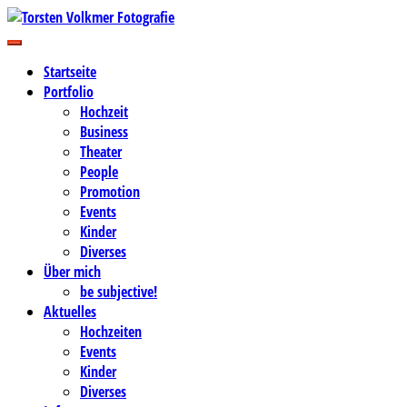
Zum
Inhalt
Business-, Portrait- und Hochzeitsfotografie
springen
Torsten Volkmer Fotografie
Startseite
Portfolio
Hochzeit
Business
Theater
People
Promotion
Events
Kinder
Diverses
Über mich
be subjective!
Aktuelles
Hochzeiten
Events
Kinder
Diverses