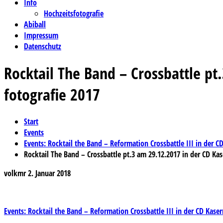
Info
Hochzeitsfotografie
Abiball
Impressum
Datenschutz
Rocktail The Band – Crossbattle p
fotografie 2017
Start
Events
Events: Rocktail the Band – Reformation Crossbattle III in der CD
Rocktail The Band – Crossbattle pt.3 am 29.12.2017 in der CD Ka
volkmr
2. Januar 2018
Beitragsnavigation
Events: Rocktail the Band – Reformation Crossbattle III in der CD Kasern