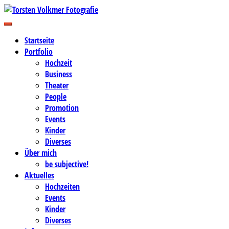
Zum
Inhalt
Business-, Portrait- und Hochzeitsfotografie
springen
Torsten Volkmer Fotografie
Startseite
Portfolio
Hochzeit
Business
Theater
People
Promotion
Events
Kinder
Diverses
Über mich
be subjective!
Aktuelles
Hochzeiten
Events
Kinder
Diverses