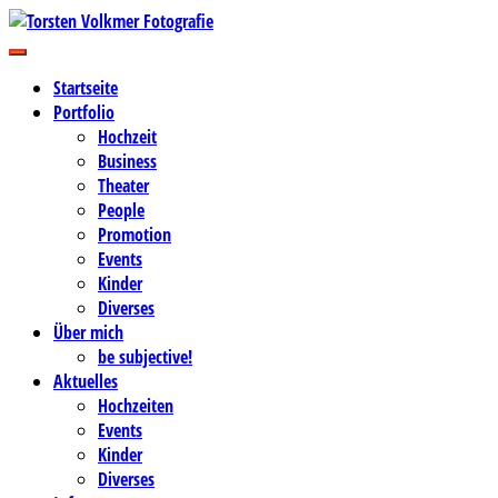
Zum
Inhalt
Business-, Portrait- und Hochzeitsfotografie
springen
Torsten Volkmer Fotografie
Startseite
Portfolio
Hochzeit
Business
Theater
People
Promotion
Events
Kinder
Diverses
Über mich
be subjective!
Aktuelles
Hochzeiten
Events
Kinder
Diverses