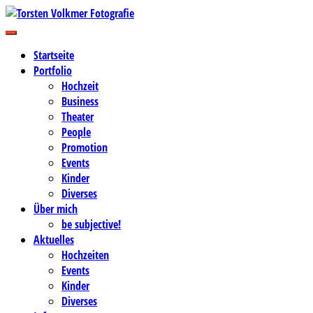
Zum
Inhalt
Business-, Portrait- und Hochzeitsfotografie
springen
Torsten Volkmer Fotografie
Startseite
Portfolio
Hochzeit
Business
Theater
People
Promotion
Events
Kinder
Diverses
Über mich
be subjective!
Aktuelles
Hochzeiten
Events
Kinder
Diverses