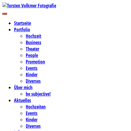
Zum
Inhalt
Business-, Portrait- und Hochzeitsfotografie
springen
Torsten Volkmer Fotografie
Startseite
Portfolio
Hochzeit
Business
Theater
People
Promotion
Events
Kinder
Diverses
Über mich
be subjective!
Aktuelles
Hochzeiten
Events
Kinder
Diverses