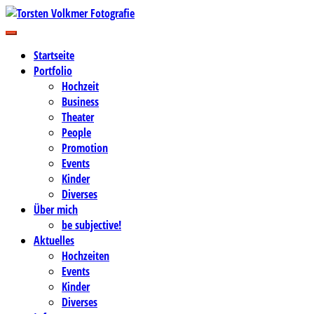
Zum
Inhalt
Business-, Portrait- und Hochzeitsfotografie
springen
Torsten Volkmer Fotografie
Startseite
Portfolio
Hochzeit
Business
Theater
People
Promotion
Events
Kinder
Diverses
Über mich
be subjective!
Aktuelles
Hochzeiten
Events
Kinder
Diverses