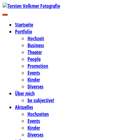
Zum
Inhalt
Business-, Portrait- und Hochzeitsfotografie
springen
Torsten Volkmer Fotografie
Startseite
Portfolio
Hochzeit
Business
Theater
People
Promotion
Events
Kinder
Diverses
Über mich
be subjective!
Aktuelles
Hochzeiten
Events
Kinder
Diverses