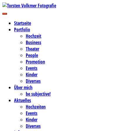
Zum
Inhalt
Business-, Portrait- und Hochzeitsfotografie
springen
Torsten Volkmer Fotografie
Startseite
Portfolio
Hochzeit
Business
Theater
People
Promotion
Events
Kinder
Diverses
Über mich
be subjective!
Aktuelles
Hochzeiten
Events
Kinder
Diverses