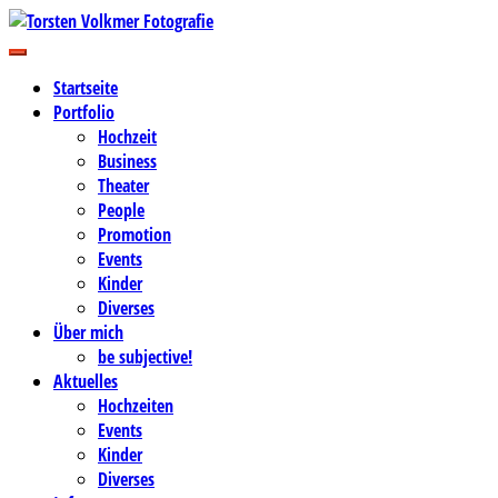
Zum
Inhalt
Business-, Portrait- und Hochzeitsfotografie
springen
Torsten Volkmer Fotografie
Startseite
Portfolio
Hochzeit
Business
Theater
People
Promotion
Events
Kinder
Diverses
Über mich
be subjective!
Aktuelles
Hochzeiten
Events
Kinder
Diverses