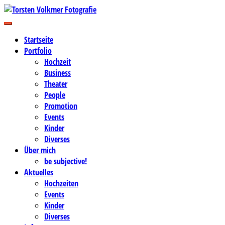
Zum
Inhalt
Business-, Portrait- und Hochzeitsfotografie
springen
Torsten Volkmer Fotografie
Startseite
Portfolio
Hochzeit
Business
Theater
People
Promotion
Events
Kinder
Diverses
Über mich
be subjective!
Aktuelles
Hochzeiten
Events
Kinder
Diverses