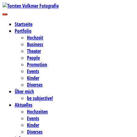
Zum
Inhalt
Business-, Portrait- und Hochzeitsfotografie
springen
Torsten Volkmer Fotografie
Startseite
Portfolio
Hochzeit
Business
Theater
People
Promotion
Events
Kinder
Diverses
Über mich
be subjective!
Aktuelles
Hochzeiten
Events
Kinder
Diverses