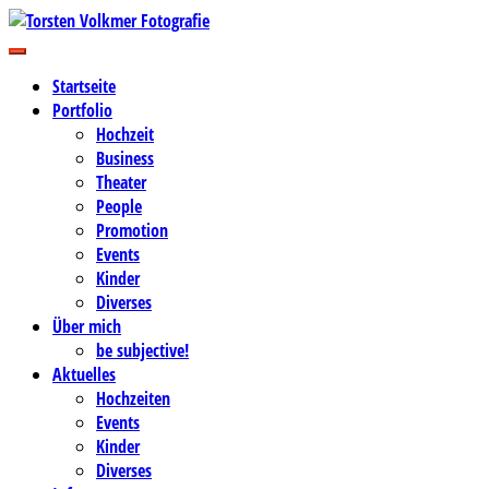
Zum
Inhalt
Business-, Portrait- und Hochzeitsfotografie
springen
Torsten Volkmer Fotografie
Startseite
Portfolio
Hochzeit
Business
Theater
People
Promotion
Events
Kinder
Diverses
Über mich
be subjective!
Aktuelles
Hochzeiten
Events
Kinder
Diverses