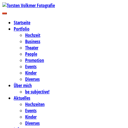
Zum
Inhalt
Business-, Portrait- und Hochzeitsfotografie
springen
Torsten Volkmer Fotografie
Startseite
Portfolio
Hochzeit
Business
Theater
People
Promotion
Events
Kinder
Diverses
Über mich
be subjective!
Aktuelles
Hochzeiten
Events
Kinder
Diverses