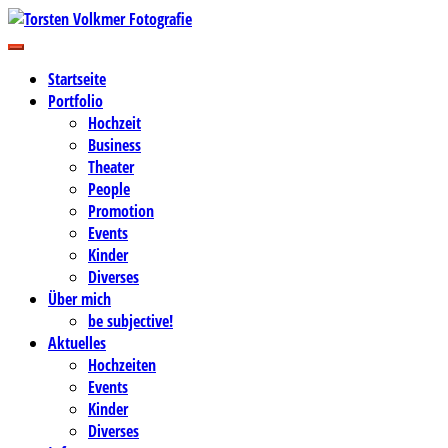
Zum
Inhalt
Business-, Portrait- und Hochzeitsfotografie
springen
Torsten Volkmer Fotografie
Startseite
Portfolio
Hochzeit
Business
Theater
People
Promotion
Events
Kinder
Diverses
Über mich
be subjective!
Aktuelles
Hochzeiten
Events
Kinder
Diverses