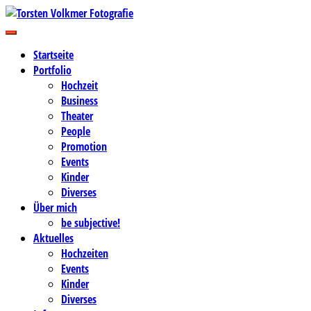
Zum
Inhalt
Business-, Portrait- und Hochzeitsfotografie
springen
Torsten Volkmer Fotografie
Startseite
Portfolio
Hochzeit
Business
Theater
People
Promotion
Events
Kinder
Diverses
Über mich
be subjective!
Aktuelles
Hochzeiten
Events
Kinder
Diverses