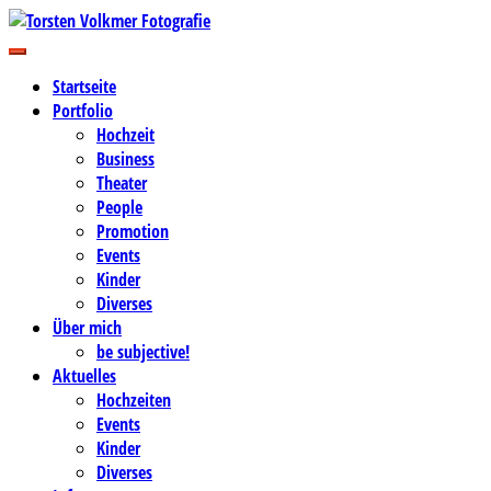
Zum
Inhalt
Business-, Portrait- und Hochzeitsfotografie
springen
Torsten Volkmer Fotografie
Startseite
Portfolio
Hochzeit
Business
Theater
People
Promotion
Events
Kinder
Diverses
Über mich
be subjective!
Aktuelles
Hochzeiten
Events
Kinder
Diverses