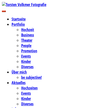
Zum
Inhalt
Business-, Portrait- und Hochzeitsfotografie
springen
Torsten Volkmer Fotografie
Startseite
Portfolio
Hochzeit
Business
Theater
People
Promotion
Events
Kinder
Diverses
Über mich
be subjective!
Aktuelles
Hochzeiten
Events
Kinder
Diverses