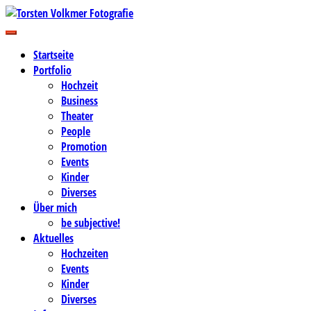
Zum
Inhalt
Business-, Portrait- und Hochzeitsfotografie
springen
Torsten Volkmer Fotografie
Startseite
Portfolio
Hochzeit
Business
Theater
People
Promotion
Events
Kinder
Diverses
Über mich
be subjective!
Aktuelles
Hochzeiten
Events
Kinder
Diverses