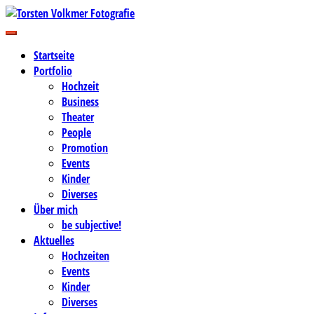
Zum
Inhalt
Business-, Portrait- und Hochzeitsfotografie
springen
Torsten Volkmer Fotografie
Startseite
Portfolio
Hochzeit
Business
Theater
People
Promotion
Events
Kinder
Diverses
Über mich
be subjective!
Aktuelles
Hochzeiten
Events
Kinder
Diverses