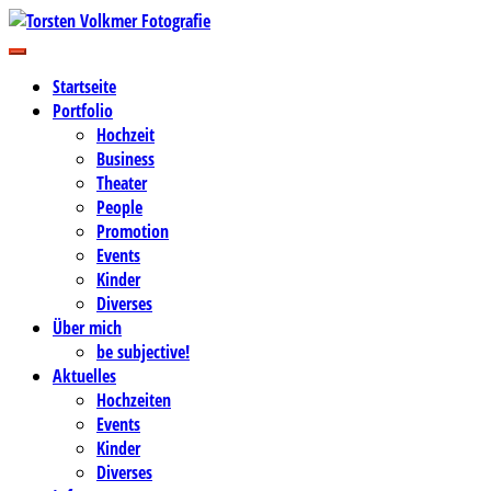
Zum
Inhalt
Business-, Portrait- und Hochzeitsfotografie
springen
Torsten Volkmer Fotografie
Startseite
Portfolio
Hochzeit
Business
Theater
People
Promotion
Events
Kinder
Diverses
Über mich
be subjective!
Aktuelles
Hochzeiten
Events
Kinder
Diverses