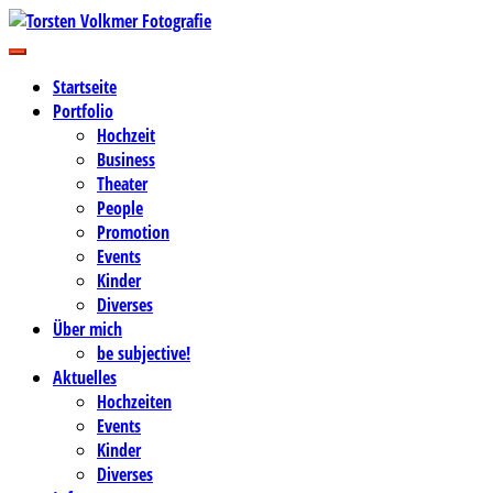
Zum
Inhalt
Business-, Portrait- und Hochzeitsfotografie
springen
Torsten Volkmer Fotografie
Startseite
Portfolio
Hochzeit
Business
Theater
People
Promotion
Events
Kinder
Diverses
Über mich
be subjective!
Aktuelles
Hochzeiten
Events
Kinder
Diverses