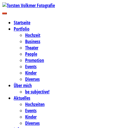
Zum
Inhalt
Business-, Portrait- und Hochzeitsfotografie
springen
Torsten Volkmer Fotografie
Startseite
Portfolio
Hochzeit
Business
Theater
People
Promotion
Events
Kinder
Diverses
Über mich
be subjective!
Aktuelles
Hochzeiten
Events
Kinder
Diverses