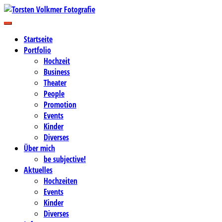
Zum
Inhalt
Business-, Portrait- und Hochzeitsfotografie
springen
Torsten Volkmer Fotografie
Startseite
Portfolio
Hochzeit
Business
Theater
People
Promotion
Events
Kinder
Diverses
Über mich
be subjective!
Aktuelles
Hochzeiten
Events
Kinder
Diverses