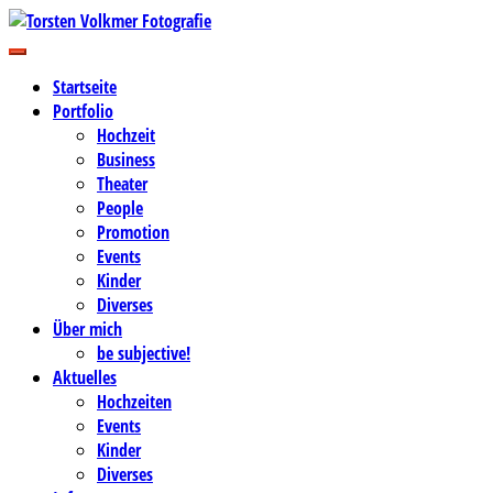
Zum
Inhalt
Business-, Portrait- und Hochzeitsfotografie
springen
Torsten Volkmer Fotografie
Startseite
Portfolio
Hochzeit
Business
Theater
People
Promotion
Events
Kinder
Diverses
Über mich
be subjective!
Aktuelles
Hochzeiten
Events
Kinder
Diverses