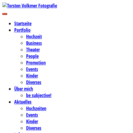
Zum
Inhalt
Business-, Portrait- und Hochzeitsfotografie
springen
Torsten Volkmer Fotografie
Startseite
Portfolio
Hochzeit
Business
Theater
People
Promotion
Events
Kinder
Diverses
Über mich
be subjective!
Aktuelles
Hochzeiten
Events
Kinder
Diverses