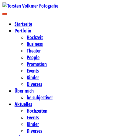
Zum
Inhalt
Business-, Portrait- und Hochzeitsfotografie
springen
Torsten Volkmer Fotografie
Startseite
Portfolio
Hochzeit
Business
Theater
People
Promotion
Events
Kinder
Diverses
Über mich
be subjective!
Aktuelles
Hochzeiten
Events
Kinder
Diverses