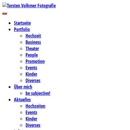
Zum
Inhalt
Business-, Portrait- und Hochzeitsfotografie
springen
Torsten Volkmer Fotografie
Startseite
Portfolio
Hochzeit
Business
Theater
People
Promotion
Events
Kinder
Diverses
Über mich
be subjective!
Aktuelles
Hochzeiten
Events
Kinder
Diverses