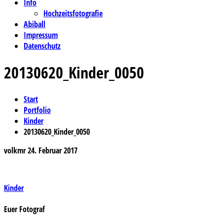
Info
Hochzeitsfotografie
Abiball
Impressum
Datenschutz
20130620_Kinder_0050
Start
Portfolio
Kinder
20130620_Kinder_0050
volkmr
24. Februar 2017
Beitragsnavigation
Kinder
Euer Fotograf