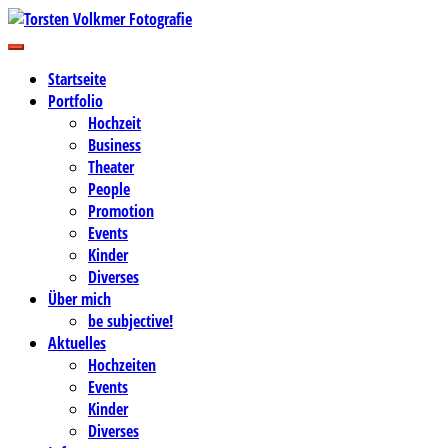
Zum
Inhalt
Business-, Portrait- und Hochzeitsfotografie
springen
Torsten Volkmer Fotografie
Startseite
Portfolio
Hochzeit
Business
Theater
People
Promotion
Events
Kinder
Diverses
Über mich
be subjective!
Aktuelles
Hochzeiten
Events
Kinder
Diverses