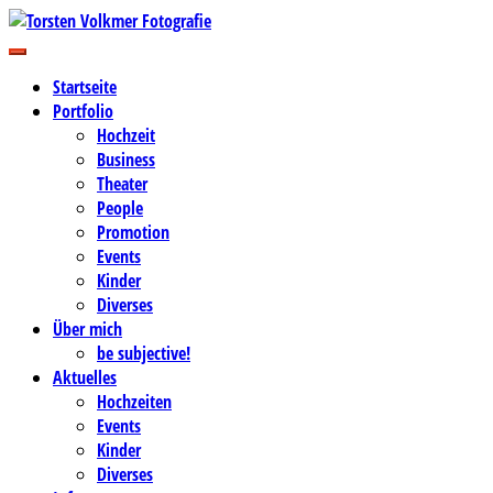
Zum
Inhalt
Business-, Portrait- und Hochzeitsfotografie
springen
Torsten Volkmer Fotografie
Startseite
Portfolio
Hochzeit
Business
Theater
People
Promotion
Events
Kinder
Diverses
Über mich
be subjective!
Aktuelles
Hochzeiten
Events
Kinder
Diverses