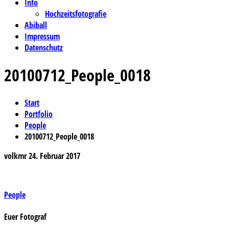
Info
Hochzeitsfotografie
Abiball
Impressum
Datenschutz
20100712_People_0018
Start
Portfolio
People
20100712_People_0018
volkmr
24. Februar 2017
Beitragsnavigation
People
Euer Fotograf