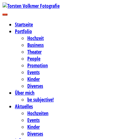
Zum
Inhalt
Business-, Portrait- und Hochzeitsfotografie
springen
Torsten Volkmer Fotografie
Startseite
Portfolio
Hochzeit
Business
Theater
People
Promotion
Events
Kinder
Diverses
Über mich
be subjective!
Aktuelles
Hochzeiten
Events
Kinder
Diverses