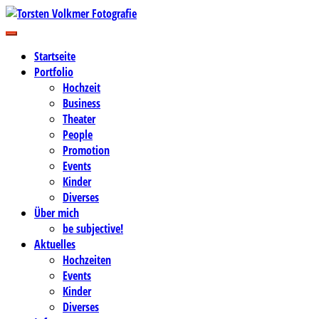
Zum
Inhalt
Business-, Portrait- und Hochzeitsfotografie
springen
Torsten Volkmer Fotografie
Startseite
Portfolio
Hochzeit
Business
Theater
People
Promotion
Events
Kinder
Diverses
Über mich
be subjective!
Aktuelles
Hochzeiten
Events
Kinder
Diverses