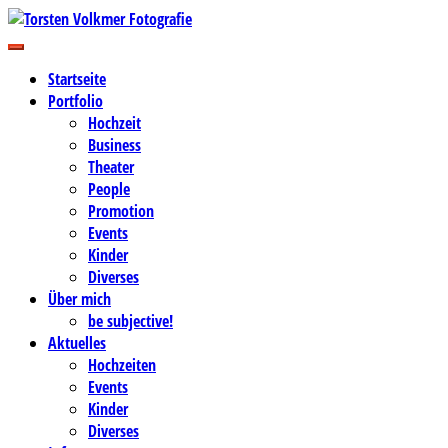
Zum
Inhalt
Business-, Portrait- und Hochzeitsfotografie
springen
Torsten Volkmer Fotografie
Startseite
Portfolio
Hochzeit
Business
Theater
People
Promotion
Events
Kinder
Diverses
Über mich
be subjective!
Aktuelles
Hochzeiten
Events
Kinder
Diverses